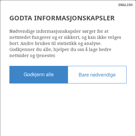
ENGLISH
Søk
N
P
MENY
GODTA INFORMASJONSKAPSLER
HYWIND SCOTLAND
Ordlist
Energik
Nødvendige informasjonskapsler sørger for at
nettstedet fungerer og er sikkert, og kan ikke velges
bort. Andre brukes til statistikk og analyse.
Godkjenner du alle, hjelper du oss å lage bedre
Foto: Espen Rønnevik / Woldcam
nettsider og tjenester.
Godkjenn alle
Bare nødvendige