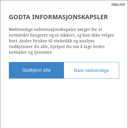
ENGLISH
Søk
N
P
MENY
GODTA INFORMASJONSKAPSLER
DIREKTE OG INDIREKTE
Ordlist
Energik
PETROLEUMSRELATERT
Nødvendige informasjonskapsler sørger for at
nettstedet fungerer og er sikkert, og kan ikke velges
AKTIVITET
bort. Andre brukes til statistikk og analyse.
Godkjenner du alle, hjelper du oss å lage bedre
nettsider og tjenester.
Kilde: International Research Institute of Stavanger (IRIS
Godkjenn alle
Bare nødvendige