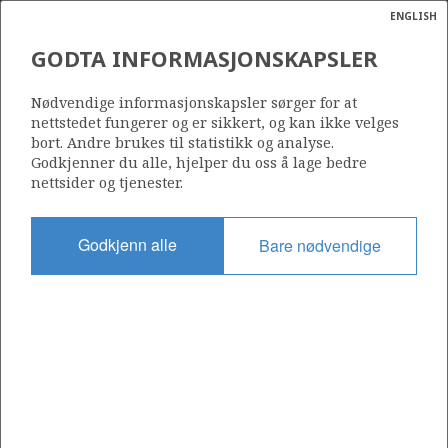
ENGLISH
Søk
N
P
MENY
GODTA INFORMASJONSKAPSLER
DIRECT AND INDIRECT
Ordlist
Energik
PETROLEUM RELATED
Nødvendige informasjonskapsler sørger for at
nettstedet fungerer og er sikkert, og kan ikke velges
ACTIVITY
bort. Andre brukes til statistikk og analyse.
Godkjenner du alle, hjelper du oss å lage bedre
nettsider og tjenester.
Source: : International Research Institute of Stavanger (IRIS)
Godkjenn alle
Bare nødvendige