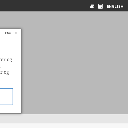
ENGLISH
Ordliste
Energikalkulato
ENGLISH
rer og
g
er og