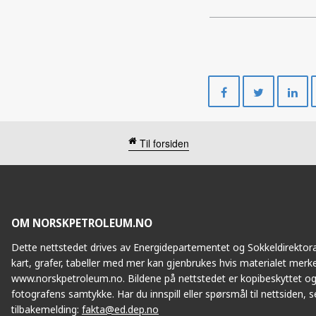
Del
Del
på
på
Facebook
Twitte
Til forsiden
OM NORSKPETROLEUM.NO
Dette nettstedet drives av Energidepartementet og Sokkeldirektorat
kart, grafer, tabeller med mer kan gjenbrukes hvis materialet merke
www.norskpetroleum.no. Bildene på nettstedet er kopibeskyttet og
fotografens samtykke. Har du innspill eller spørsmål til nettsiden, se
tilbakemelding:
fakta@ed.dep.no