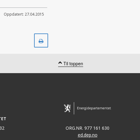
Oppdatert: 27.04.2015
Skriv
ut
Til toppen
32
ORG.NR. 977 161 630
ed.dep.no