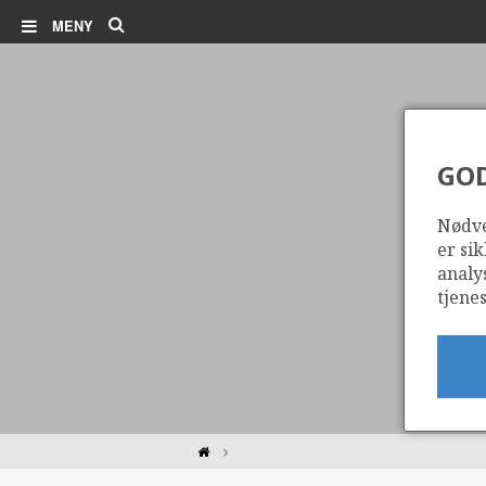
Søk
MENY
GO
Nødve
er sik
analy
tjenes
Hjem