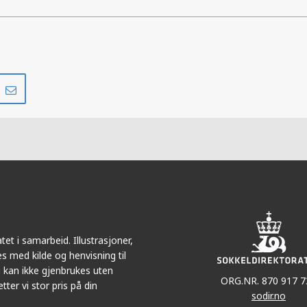
Del
Del
på
i
r
LinkedIn
e-
post
et i samarbeid. Illustrasjoner,
s med kilde og henvisning til
 kan ikke gjenbrukes uten
ORG.NR. 870 917 7
tter vi stor pris på din
sodir.no