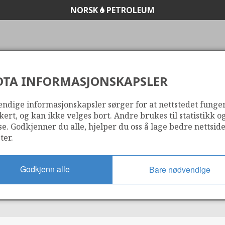
NORSK
PETROLEUM
DTA INFORMASJONSKAPSLER
UTSKRIFT
ndige informasjonskapsler sørger for at nettstedet funge
kert, og kan ikke velges bort. Andre brukes til statistikk o
se. Godkjenner du alle, hjelper du oss å lage bedre nettsid
ter.
Godkjenn alle
Bare nødvendige