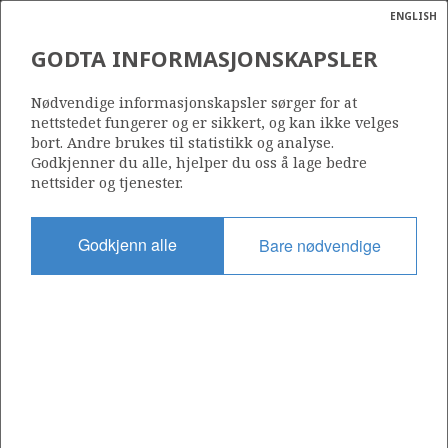
ENGLISH
Søk
N
P
MENY
GODTA INFORMASJONSKAPSLER
LEVETID FOR NOEN FELT
Ordlist
Energik
Nødvendige informasjonskapsler sørger for at
nettstedet fungerer og er sikkert, og kan ikke velges
bort. Andre brukes til statistikk og analyse.
Godkjenner du alle, hjelper du oss å lage bedre
Kilde: Oljedirektoratet
nettsider og tjenester.
Godkjenn alle
Bare nødvendige