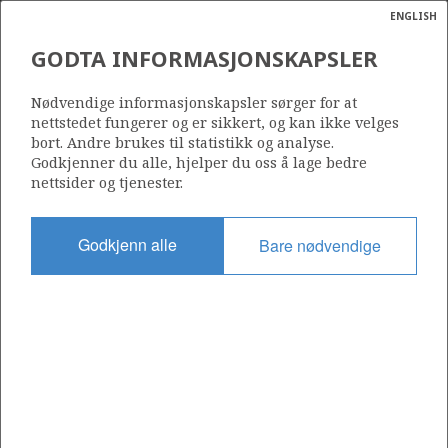
ENGLISH
Søk
N
P
MENY
GODTA INFORMASJONSKAPSLER
Ordlist
Energik
Nødvendige informasjonskapsler sørger for at
nettstedet fungerer og er sikkert, og kan ikke velges
bort. Andre brukes til statistikk og analyse.
Godkjenner du alle, hjelper du oss å lage bedre
nettsider og tjenester.
Del
Del
Del
Del
Sk
på
på
på
i
ut
Godkjenn alle
Bare nødvendige
Facebook
Twitter
LinkedIn
e-
post
OM NORSKPETROLEUM.NO
Dette nettstedet drives av Energidepartementet og
Sokkeldirektoratet i samarbeid. Illustrasjoner, kart, grafer, tabeller
med mer kan gjenbrukes hvis materialet merkes med kilde og
henvisning til www.norskpetroleum.no. Bildene på nettstedet er