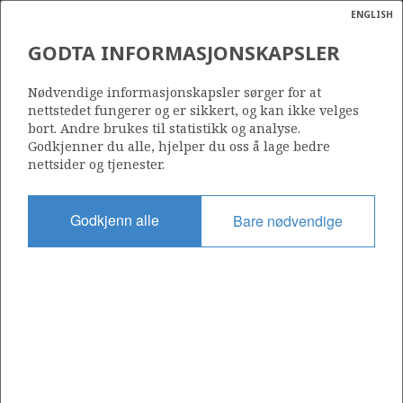
ENGLISH
Søk
N
P
MENY
GODTA INFORMASJONSKAPSLER
Ordlist
Energik
Nødvendige informasjonskapsler sørger for at
nettstedet fungerer og er sikkert, og kan ikke velges
bort. Andre brukes til statistikk og analyse.
Godkjenner du alle, hjelper du oss å lage bedre
nettsider og tjenester.
Del
Del
Del
Del
Sk
på
på
på
i
ut
Godkjenn alle
Bare nødvendige
Facebook
Twitter
LinkedIn
e-
post
OM NORSKPETROLEUM.NO
Dette nettstedet drives av Energidepartementet og
Sokkeldirektoratet i samarbeid. Illustrasjoner, kart, grafer, tabeller
med mer kan gjenbrukes hvis materialet merkes med kilde og
henvisning til www.norskpetroleum.no. Bildene på nettstedet er