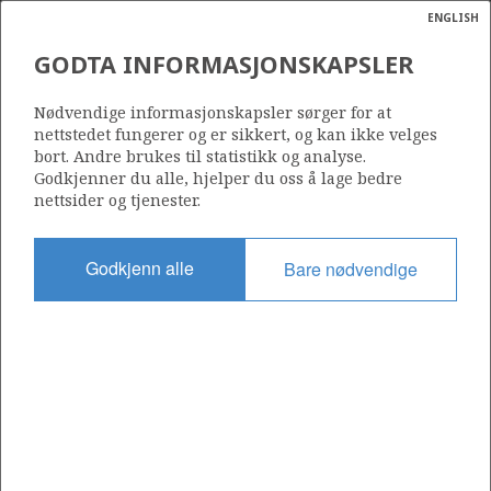
ENGLISH
Søk
N
P
MENY
GODTA INFORMASJONSKAPSLER
Ordlist
Energik
Nødvendige informasjonskapsler sørger for at
nettstedet fungerer og er sikkert, og kan ikke velges
bort. Andre brukes til statistikk og analyse.
Godkjenner du alle, hjelper du oss å lage bedre
nettsider og tjenester.
Del
Del
Del
Del
Sk
på
på
på
i
ut
Godkjenn alle
Bare nødvendige
Facebook
Twitter
LinkedIn
e-
post
OM NORSKPETROLEUM.NO
Dette nettstedet drives av Energidepartementet og
Sokkeldirektoratet i samarbeid. Illustrasjoner, kart, grafer, tabeller
med mer kan gjenbrukes hvis materialet merkes med kilde og
henvisning til www.norskpetroleum.no. Bildene på nettstedet er