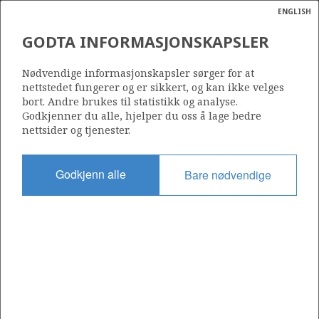
ENGLISH
Søk
N
P
MENY
GODTA INFORMASJONSKAPSLER
Ordlist
Energik
Nødvendige informasjonskapsler sørger for at
nettstedet fungerer og er sikkert, og kan ikke velges
bort. Andre brukes til statistikk og analyse.
Godkjenner du alle, hjelper du oss å lage bedre
nettsider og tjenester.
Del
Del
Del
Del
Sk
på
på
på
i
ut
Godkjenn alle
Bare nødvendige
Facebook
Twitter
LinkedIn
e-
post
OM NORSKPETROLEUM.NO
Dette nettstedet drives av Energidepartementet og
Sokkeldirektoratet i samarbeid. Illustrasjoner, kart, grafer, tabeller
med mer kan gjenbrukes hvis materialet merkes med kilde og
henvisning til www.norskpetroleum.no. Bildene på nettstedet er