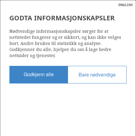
ENGLISH
Søk
N
P
MENY
GODTA INFORMASJONSKAPSLER
Ordlist
Energik
Nødvendige informasjonskapsler sørger for at
nettstedet fungerer og er sikkert, og kan ikke velges
bort. Andre brukes til statistikk og analyse.
Godkjenner du alle, hjelper du oss å lage bedre
nettsider og tjenester.
Del
Del
Del
Del
Sk
på
på
på
i
ut
Godkjenn alle
Bare nødvendige
Facebook
Twitter
LinkedIn
e-
post
OM NORSKPETROLEUM.NO
Dette nettstedet drives av Energidepartementet og
Sokkeldirektoratet i samarbeid. Illustrasjoner, kart, grafer, tabeller
med mer kan gjenbrukes hvis materialet merkes med kilde og
henvisning til www.norskpetroleum.no. Bildene på nettstedet er