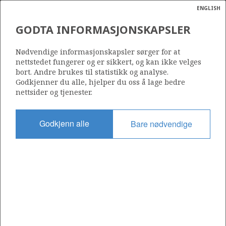
ENGLISH
Søk
N
P
MENY
GODTA INFORMASJONSKAPSLER
Ordlist
Energik
Nødvendige informasjonskapsler sørger for at
nettstedet fungerer og er sikkert, og kan ikke velges
bort. Andre brukes til statistikk og analyse.
Godkjenner du alle, hjelper du oss å lage bedre
nettsider og tjenester.
Del
Del
Del
Del
Sk
på
på
på
i
ut
Godkjenn alle
Bare nødvendige
Facebook
Twitter
LinkedIn
e-
post
OM NORSKPETROLEUM.NO
Dette nettstedet drives av Energidepartementet og
Sokkeldirektoratet i samarbeid. Illustrasjoner, kart, grafer, tabeller
med mer kan gjenbrukes hvis materialet merkes med kilde og
henvisning til www.norskpetroleum.no. Bildene på nettstedet er