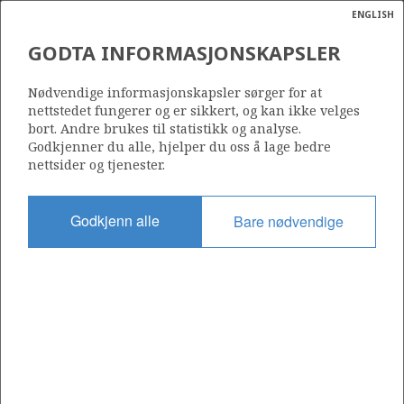
ENGLISH
Søk
N
P
MENY
GODTA INFORMASJONSKAPSLER
Ordlist
Energik
Nødvendige informasjonskapsler sørger for at
nettstedet fungerer og er sikkert, og kan ikke velges
bort. Andre brukes til statistikk og analyse.
Godkjenner du alle, hjelper du oss å lage bedre
nettsider og tjenester.
Del
Del
Del
Del
Sk
på
på
på
i
ut
Godkjenn alle
Bare nødvendige
Facebook
Twitter
LinkedIn
e-
post
OM NORSKPETROLEUM.NO
Dette nettstedet drives av Energidepartementet og
Sokkeldirektoratet i samarbeid. Illustrasjoner, kart, grafer, tabeller
med mer kan gjenbrukes hvis materialet merkes med kilde og
henvisning til www.norskpetroleum.no. Bildene på nettstedet er