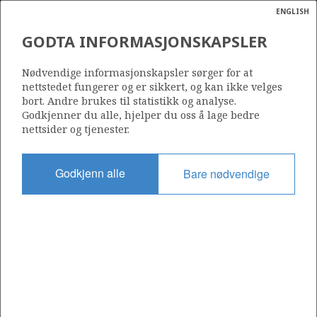
ENGLISH
Søk
N
P
MENY
GODTA INFORMASJONSKAPSLER
Ordlist
Energik
Nødvendige informasjonskapsler sørger for at
nettstedet fungerer og er sikkert, og kan ikke velges
bort. Andre brukes til statistikk og analyse.
Godkjenner du alle, hjelper du oss å lage bedre
nettsider og tjenester.
Del
Del
Del
Del
Sk
på
på
på
i
ut
Godkjenn alle
Bare nødvendige
Facebook
Twitter
LinkedIn
e-
post
OM NORSKPETROLEUM.NO
Dette nettstedet drives av Energidepartementet og
Sokkeldirektoratet i samarbeid. Illustrasjoner, kart, grafer, tabeller
med mer kan gjenbrukes hvis materialet merkes med kilde og
henvisning til www.norskpetroleum.no. Bildene på nettstedet er