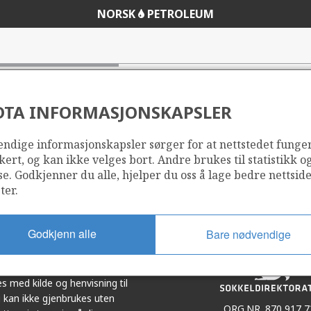
NORSK
PETROLEUM
DTA INFORMASJONSKAPSLER
ndige informasjonskapsler sørger for at nettstedet funge
Del
Del
kert, og kan ikke velges bort. Andre brukes til statistikk o
på
i
se. Godkjenner du alle, hjelper du oss å lage bedre nettsid
r
LinkedIn
e-
ter.
post
Godkjenn alle
Bare nødvendige
et i samarbeid. Illustrasjoner,
s med kilde og henvisning til
 kan ikke gjenbrukes uten
ORG.NR. 870 917 7