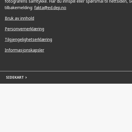
fotografens samtykke. Har du innspill eller spørsmål til nettsiden, se
tilbakemelding:
fakta@ed.dep.no
Bruk av innhold
Personvernerklæring
Tilgjengelighetserklæring
Informasjonskapsler
SIDEKART