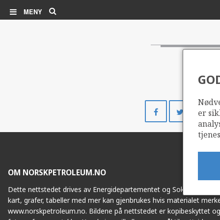
Søk
MENY
GO
Nødve
Del
Del
er sik
på
på
analy
Facebook
Twitte
tjenes
OM NORSKPETROLEUM.NO
Dette nettstedet drives av Energidepartementet og Sokkeldirektorat
kart, grafer, tabeller med mer kan gjenbrukes hvis materialet merke
www.norskpetroleum.no. Bildene på nettstedet er kopibeskyttet og