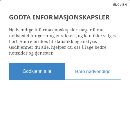
ENGLISH
Søk
N
P
MENY
GODTA INFORMASJONSKAPSLER
Ordlist
Energik
Nødvendige informasjonskapsler sørger for at
nettstedet fungerer og er sikkert, og kan ikke velges
bort. Andre brukes til statistikk og analyse.
Godkjenner du alle, hjelper du oss å lage bedre
nettsider og tjenester.
Del
Del
Del
Del
Sk
på
på
på
i
ut
Godkjenn alle
Bare nødvendige
Facebook
Twitter
LinkedIn
e-
post
OM NORSKPETROLEUM.NO
Dette nettstedet drives av Energidepartementet og
Sokkeldirektoratet i samarbeid. Illustrasjoner, kart, grafer, tabeller
med mer kan gjenbrukes hvis materialet merkes med kilde og
henvisning til www.norskpetroleum.no. Bildene på nettstedet er