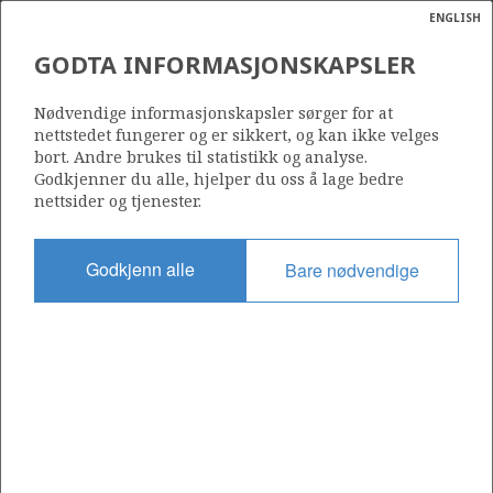
ENGLISH
Søk
N
P
MENY
GODTA INFORMASJONSKAPSLER
Ordlist
Energik
Nødvendige informasjonskapsler sørger for at
nettstedet fungerer og er sikkert, og kan ikke velges
bort. Andre brukes til statistikk og analyse.
Godkjenner du alle, hjelper du oss å lage bedre
nettsider og tjenester.
Del
Del
Del
Del
Sk
på
på
på
i
ut
Godkjenn alle
Bare nødvendige
Facebook
Twitter
LinkedIn
e-
post
OM NORSKPETROLEUM.NO
Dette nettstedet drives av Energidepartementet og
Sokkeldirektoratet i samarbeid. Illustrasjoner, kart, grafer, tabeller
med mer kan gjenbrukes hvis materialet merkes med kilde og
henvisning til www.norskpetroleum.no. Bildene på nettstedet er