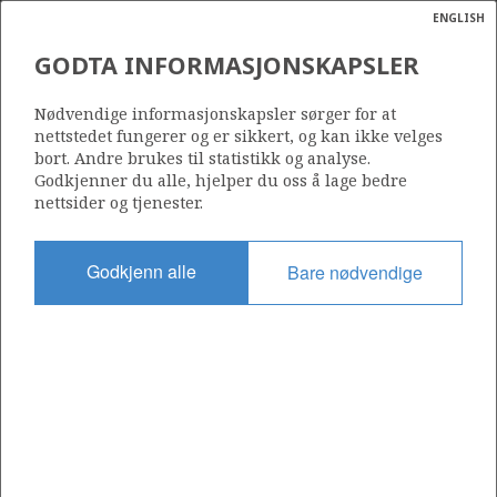
ENGLISH
Søk
N
P
MENY
GODTA INFORMASJONSKAPSLER
Ordlist
Energik
Nødvendige informasjonskapsler sørger for at
nettstedet fungerer og er sikkert, og kan ikke velges
bort. Andre brukes til statistikk og analyse.
Godkjenner du alle, hjelper du oss å lage bedre
nettsider og tjenester.
Del
Del
Del
Del
Sk
på
på
på
i
ut
Godkjenn alle
Bare nødvendige
Facebook
Twitter
LinkedIn
e-
post
OM NORSKPETROLEUM.NO
Dette nettstedet drives av Energidepartementet og
Sokkeldirektoratet i samarbeid. Illustrasjoner, kart, grafer, tabeller
med mer kan gjenbrukes hvis materialet merkes med kilde og
henvisning til www.norskpetroleum.no. Bildene på nettstedet er