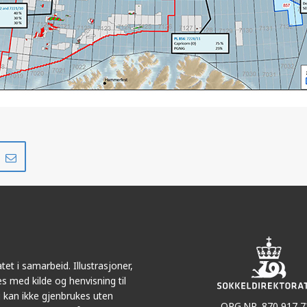
Del
Del
på
i
r
LinkedIn
e-
post
et i samarbeid. Illustrasjoner,
s med kilde og henvisning til
 kan ikke gjenbrukes uten
ORG.NR. 870 917 7