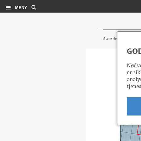
Søk
MENY
Awarded blocks in th
GO
Nødve
er sik
analy
tjenes