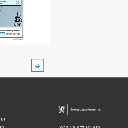
Skriv
ut
32
ORG.NR. 977 161 630