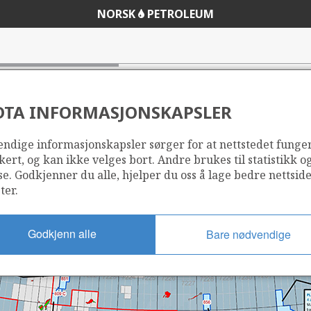
NORSK
PETROLEUM
e 23rd Licencing Round
DTA INFORMASJONSKAPSLER
ndige informasjonskapsler sørger for at nettstedet funge
kert, og kan ikke velges bort. Andre brukes til statistikk o
se. Godkjenner du alle, hjelper du oss å lage bedre nettsid
ter.
Godkjenn alle
Bare nødvendige