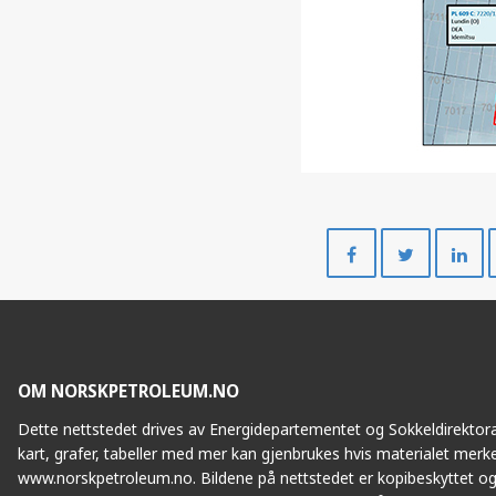
Del
Del
på
på
Facebook
Twitte
OM NORSKPETROLEUM.NO
Dette nettstedet drives av Energidepartementet og Sokkeldirektorat
kart, grafer, tabeller med mer kan gjenbrukes hvis materialet merke
www.norskpetroleum.no. Bildene på nettstedet er kopibeskyttet og