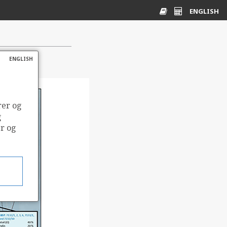
ENGLISH
Ordliste
Energikalkulato
ENGLISH
rer og
g
er og