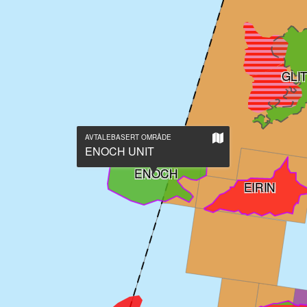
GLI
Vis
AVTALEBASERT OMRÅDE
på
ENOCH UNIT
stort
kart
ENOCH
EIRIN