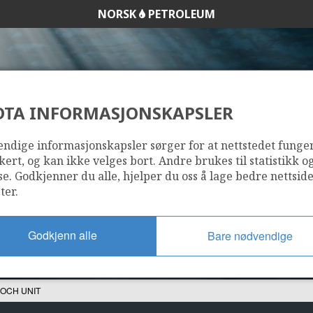
NORSK
PETROLEUM
DTA INFORMASJONSKAPSLER
ENOCH UNIT
ndige informasjonskapsler sørger for at nettstedet funge
kert, og kan ikke velges bort. Andre brukes til statistikk o
se. Godkjenner du alle, hjelper du oss å lage bedre nettsid
ter.
Godkjenn alle
Bare nødvendige
OCH UNIT