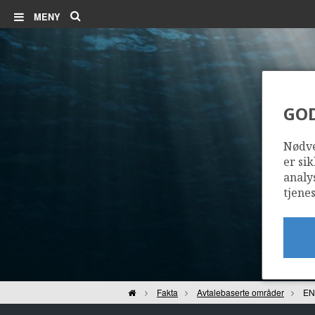
Søk
MENY
GO
Nødve
er sik
analy
tjenes
Hjem
Fakta
Avtalebaserte områder
EN