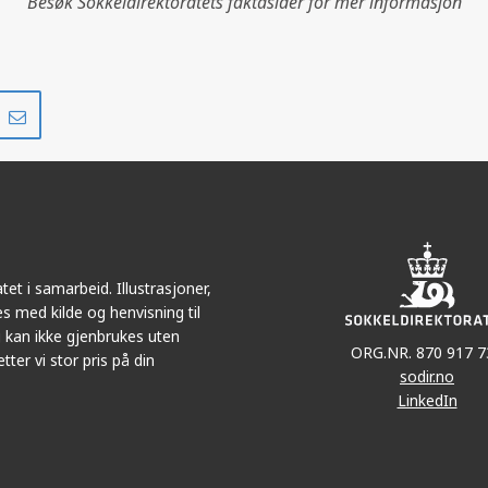
Besøk Sokkeldirektoratets faktasider for mer informasjon
Del
Del
på
i
r
LinkedIn
e-
UTGARD
post
et i samarbeid. Illustrasjoner,
s med kilde og henvisning til
 kan ikke gjenbrukes uten
ORG.NR. 870 917 7
tter vi stor pris på din
sodir.no
LinkedIn