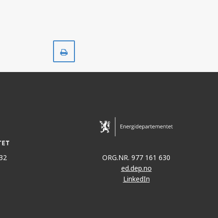
VOLVE
Skriv
ut
SLEIPNER ØST
32
ORG.NR. 977 161 630
ed.dep.no
GUNGNE
LinkedIn