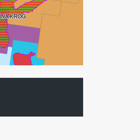
INA KROG
NER VEST