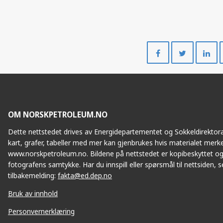
Del
Del
på
på
Facebook
Twitte
OM NORSKPETROLEUM.NO
Dette nettstedet drives av Energidepartementet og Sokkeldirektorat
kart, grafer, tabeller med mer kan gjenbrukes hvis materialet merke
www.norskpetroleum.no. Bildene på nettstedet er kopibeskyttet og
fotografens samtykke. Har du innspill eller spørsmål til nettsiden, se
tilbakemelding:
fakta@ed.dep.no
Bruk av innhold
Personvernerklæring