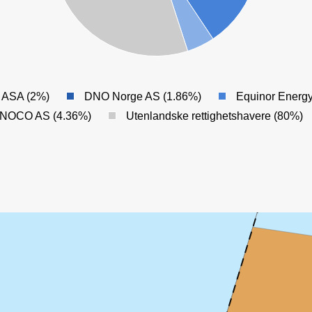
 ASA (2%)
DNO Norge AS (1.86%)
Equinor Energ
a NOCO AS (4.36%)
Utenlandske rettighetshavere (80%)