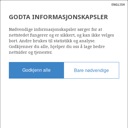
ENGLISH
Søk
N
P
MENY
GODTA INFORMASJONSKAPSLER
Ordlist
Energik
EXL013
Nødvendige informasjonskapsler sørger for at
nettstedet fungerer og er sikkert, og kan ikke velges
bort. Andre brukes til statistikk og analyse.
Godkjenner du alle, hjelper du oss å lage bedre
nettsider og tjenester.
Godkjent dato
11.03.2025
Godkjenn alle
Bare nødvendige
Gyldig fra
28.02.2025
RETTIGHETSHAVERE
Skriv ut figur
Last ned grunnlag
RETTIGHETSHAVERE