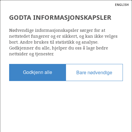
ENGLISH
Søk
N
P
MENY
GODTA INFORMASJONSKAPSLER
Ordlist
Energik
FRAM H-NORD UNIT
Nødvendige informasjonskapsler sørger for at
nettstedet fungerer og er sikkert, og kan ikke velges
bort. Andre brukes til statistikk og analyse.
Godkjenner du alle, hjelper du oss å lage bedre
nettsider og tjenester.
Godkjent dato
04.07.2013
Godkjenn alle
Bare nødvendige
Gyldig fra
07.06.2013
Operatør:
Equinor Energy AS