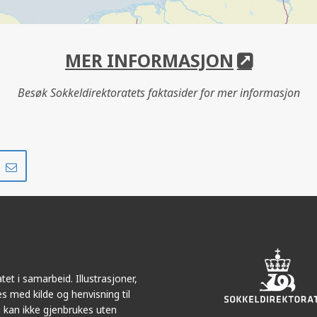
MER INFORMASJON
Besøk Sokkeldirektoratets faktasider for mer informasjon
Del
Del
på
i
r
LinkedIn
e-
post
et i samarbeid. Illustrasjoner,
s med kilde og henvisning til
 kan ikke gjenbrukes uten