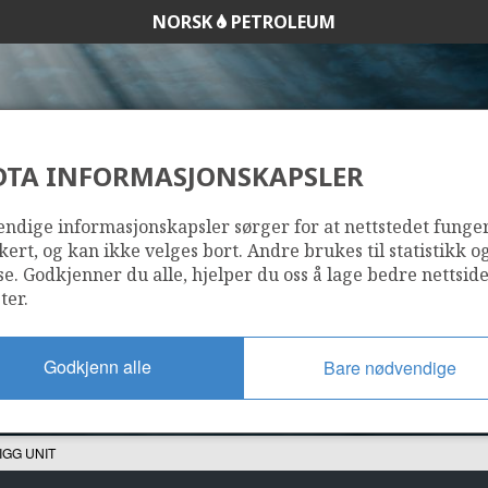
NORSK
PETROLEUM
DTA INFORMASJONSKAPSLER
FRIGG UNIT
ndige informasjonskapsler sørger for at nettstedet funge
kert, og kan ikke velges bort. Andre brukes til statistikk o
se. Godkjenner du alle, hjelper du oss å lage bedre nettsid
ter.
Godkjenn alle
Bare nødvendige
IGG UNIT