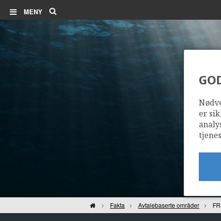
Søk
MENY
GO
Nødve
er sik
analy
tjenes
Hjem
Fakta
Avtalebaserte områder
FR