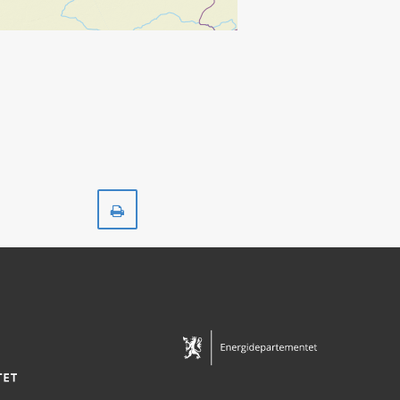
Skriv
ut