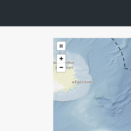
| ©
Leaflet
|
Kartverket
Inneholder data
under norsk lisens
for offentlige data
(
)
NLOD
tilgjengeliggjort av
Sokkeldirektoratet
+
−