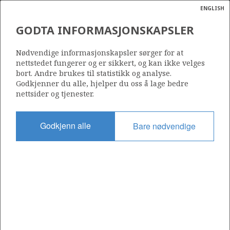
ENGLISH
Søk
N
P
MENY
GODTA INFORMASJONSKAPSLER
Ordlist
Energik
NORNE INSIDE
Nødvendige informasjonskapsler sørger for at
nettstedet fungerer og er sikkert, og kan ikke velges
bort. Andre brukes til statistikk og analyse.
Godkjenner du alle, hjelper du oss å lage bedre
nettsider og tjenester.
Godkjent dato
09.03.1995
Godkjenn alle
Bare nødvendige
Gyldig fra
09.03.1995
Operatør:
Equinor Energy AS