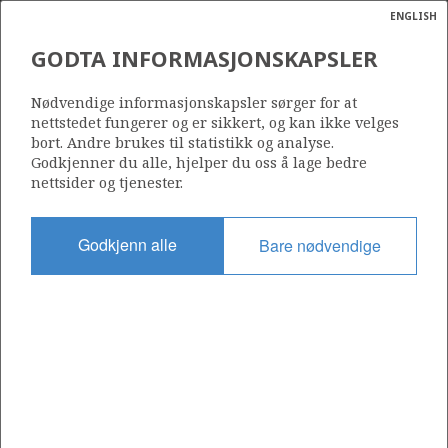
ENGLISH
Søk
N
P
MENY
GODTA INFORMASJONSKAPSLER
Ordlist
Energik
NORNE
Nødvendige informasjonskapsler sørger for at
nettstedet fungerer og er sikkert, og kan ikke velges
bort. Andre brukes til statistikk og analyse.
Godkjenner du alle, hjelper du oss å lage bedre
nettsider og tjenester.
Funnår
1992
Godkjenn alle
Bare nødvendige
Funnbrønn
6608/10-2
Status
PRODUSERENDE
Avtalebasert område
NORNE INSIDE
Operatør: