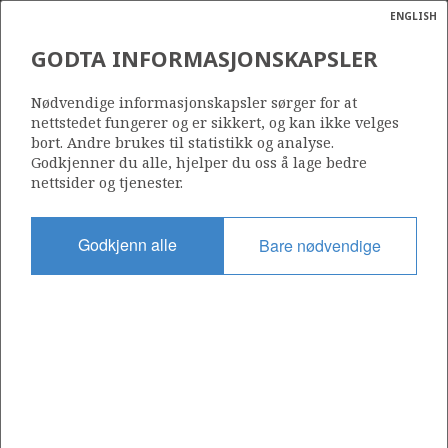
ENGLISH
Søk
N
P
MENY
GODTA INFORMASJONSKAPSLER
Ordlist
Energik
TYRIHANS UNIT
Nødvendige informasjonskapsler sørger for at
nettstedet fungerer og er sikkert, og kan ikke velges
bort. Andre brukes til statistikk og analyse.
Godkjenner du alle, hjelper du oss å lage bedre
nettsider og tjenester.
Godkjent dato
20.02.2006
Godkjenn alle
Bare nødvendige
Gyldig fra
23.06.2005
Operatør:
DVALIN
Equinor Energy AS