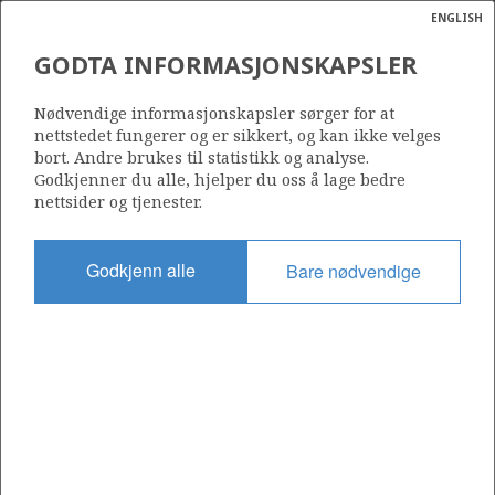
ENGLISH
Søk
N
P
MENY
GODTA INFORMASJONSKAPSLER
Ordlist
Energik
HUGIN SATELLITTER
Nødvendige informasjonskapsler sørger for at
nettstedet fungerer og er sikkert, og kan ikke velges
bort. Andre brukes til statistikk og analyse.
Godkjenner du alle, hjelper du oss å lage bedre
nettsider og tjenester.
Funnår
1976
Godkjenn alle
Bare nødvendige
Funnbrønn
25/2-5
Status
GODKJENT FOR PRODUKSJON
Operatør:
Aker BP ASA