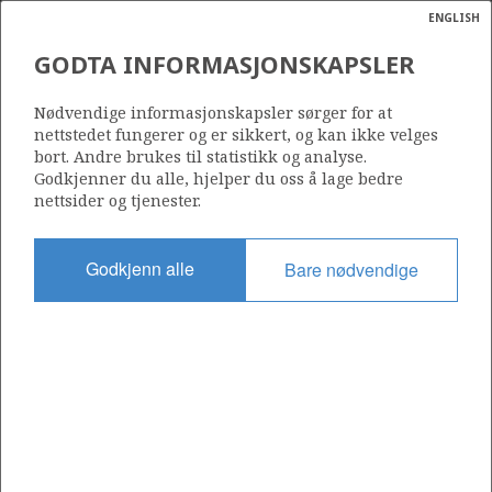
ENGLISH
Søk
N
P
MENY
GULLFAKS 
GODTA INFORMASJONSKAPSLER
Ordlist
Energik
NORDØST FRIGG
Nødvendige informasjonskapsler sørger for at
nettstedet fungerer og er sikkert, og kan ikke velges
bort. Andre brukes til statistikk og analyse.
Godkjenner du alle, hjelper du oss å lage bedre
nettsider og tjenester.
Funnår
1974
Godkjenn alle
Bare nødvendige
Funnbrønn
25/1-4
Status
STENGT NED
Operatør:
Aker BP ASA