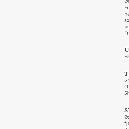
Øs
ISLAY
Fr
ha
so
bo
F
MARTIN LI
U
Fe
T
Ga
(T
Sh
S
Øs
fj