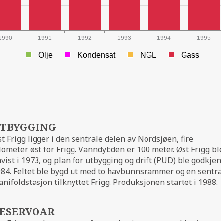
1990
1991
1992
1993
1994
1995
Olje
Kondensat
NGL
Gass
TBYGGING
t Frigg ligger i den sentrale delen av Nordsjøen, fire
lometer øst for Frigg. Vanndybden er 100 meter. Øst Frigg bl
vist i 1973, og plan for utbygging og drift (PUD) ble godkjen
84. Feltet ble bygd ut med to havbunnsrammer og en sentra
nifoldstasjon tilknyttet Frigg. Produksjonen startet i 1988.
ESERVOAR