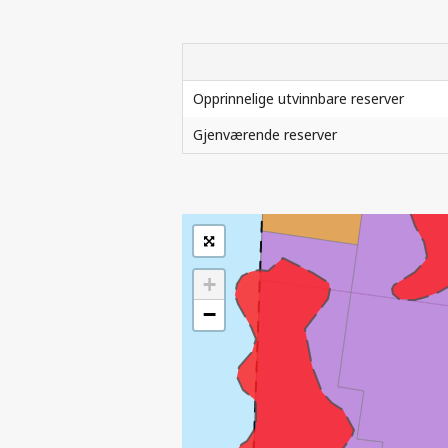
| ©
Leaflet
Opprinnelige utvinnbare reserver
|
Kartverket
Inneholder data
Gjenværende reserver
under norsk lisens
O
for offentlige data
(
)
NLOD
SOKKELDIREKTORATETS GJELDENDE R
tilgjengeliggjort av
Sokkeldirektoratet
+
−