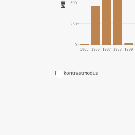
500
250
0
1985
1986
1987
1988
1989
Høykontrastmodus
HISTORISKE INVESTERINGER I L