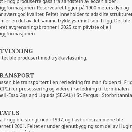
t Frigg produserte gass fra sandstein av eocen alder i
iggformasjonen. Reservoaret ligger på 1900 meters dyp og
r svært god kvalitet. Feltet inneholder to adskilte strukture
m er en del av det samme trykksystemet som Frigg. Det ble
ret avgrensningsbrønner i 2025 som påviste olje i
riggformasjonen.
NGE
TVINNING
ltet ble produsert med trykkavlastning.
RANSPORT
ssen ble transportert i en rørledning fra manifolden til Fri
CP2) for prosessering og videre i rørledning til terminalen
ell-Esso Gas and Liquids (SEGAL) i St. Fergus i Storbritannia
TATUS
t Frigg ble stengt ned i 1997, og havbunnsrammene ble
ernet i 2001. Feltet er under gjenutbygging som del av Hugin