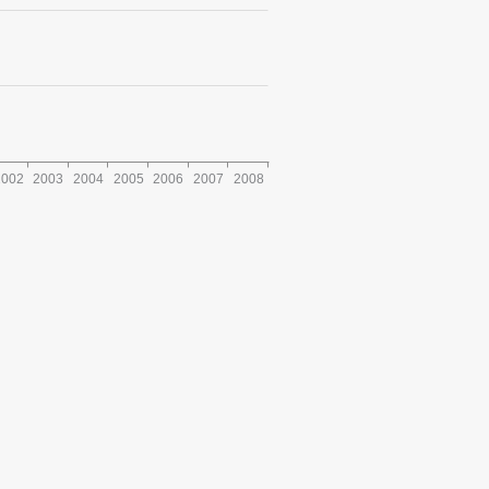
2002
2003
2004
2005
2006
2007
2008
MUNIN
ORATETS