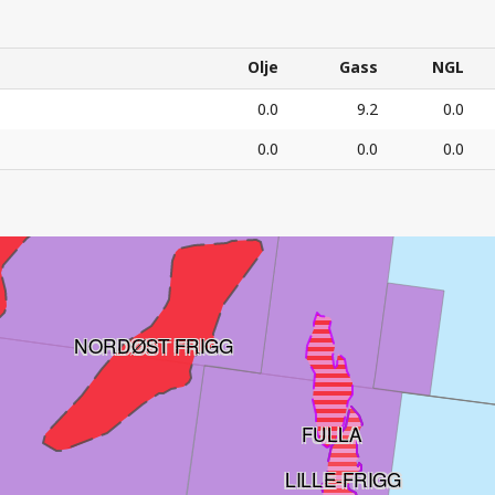
GJELDENDE
RESSURSANSLA
Olje
Gass
NGL
Olje
Gass
NGL
0.0
9.2
0.0
0.0
0.0
0.0
DIN
3
ESSURSANSLAG – Alle tall i mill. Sm
o.e.
NORDØST FRIGG
FULLA
LILLE-FRIGG