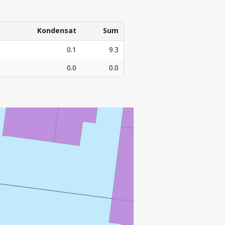
G
Kondensat
Sum
Kondensat
Sum
0.1
9.3
0.0
0.0