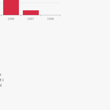
1996
1997
1998
e
t i
l