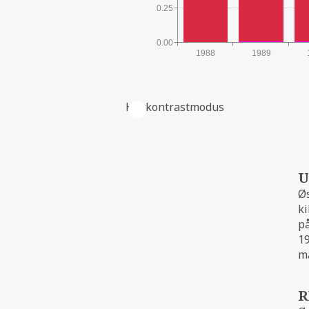
0.25
0.00
1988
1989
Høykontrastmodus
FELTETS PRODUKSJON
U
Øs
ki
på
19
ma
R