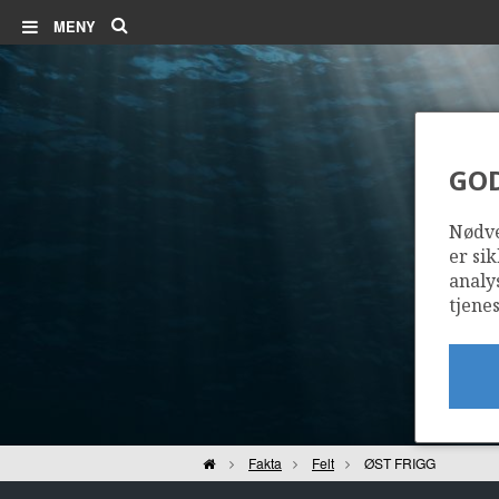
Søk
MENY
GO
Nødve
er sik
analy
tjenes
Hjem
Fakta
Felt
ØST FRIGG