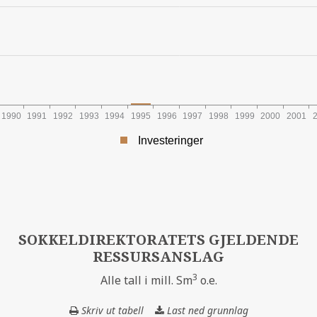
1990
1991
1992
1993
1994
1995
1996
1997
1998
1999
2000
2001
Investeringer
ØPENDE KRONER
SOKKELDIREKTORATETS GJELDENDE
RESSURSANSLAG
3
Alle tall i mill. Sm
o.e.
Skriv ut tabell
Last ned grunnlag
SOKKELDIREKT