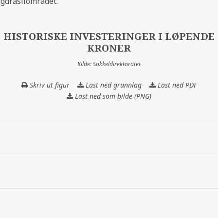
gdrasilområdet.
HISTORISKE INVESTERINGER I LØPENDE
KRONER
Kilde: Sokkeldirektoratet
Skriv ut figur
Last ned grunnlag
HISTORISKE
Last ned PDF
INVESTERINGER
Last ned som bilde (PNG)
I
LØPENDE
KRONER