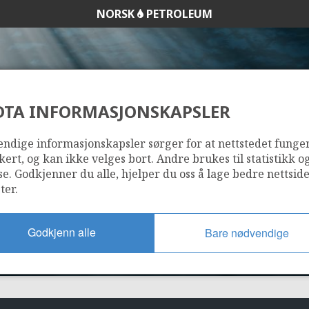
NORSK
PETROLEUM
DTA INFORMASJONSKAPSLER
ØST FRIGG
ndige informasjonskapsler sørger for at nettstedet funge
kert, og kan ikke velges bort. Andre brukes til statistikk o
se. Godkjenner du alle, hjelper du oss å lage bedre nettsid
ter.
GULLFAKS SØR
Godkjenn alle
Bare nødvendige