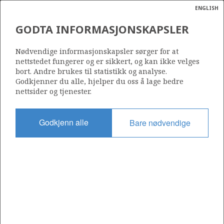
ENGLISH
Søk
N
P
MENY
GODTA INFORMASJONSKAPSLER
Ordlist
Energik
TAMBAR
Nødvendige informasjonskapsler sørger for at
nettstedet fungerer og er sikkert, og kan ikke velges
bort. Andre brukes til statistikk og analyse.
Godkjenner du alle, hjelper du oss å lage bedre
nettsider og tjenester.
Funnår
1983
Godkjenn alle
Bare nødvendige
Funnbrønn
1/3-3
Status
PRODUSERENDE
Operatør:
Aker BP ASA