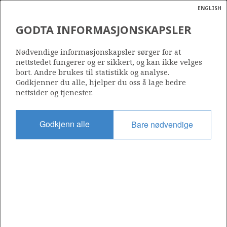
ENGLISH
Søk
N
P
MENY
GODTA INFORMASJONSKAPSLER
Ordlist
Energik
VERDANDE
Nødvendige informasjonskapsler sørger for at
nettstedet fungerer og er sikkert, og kan ikke velges
bort. Andre brukes til statistikk og analyse.
Godkjenner du alle, hjelper du oss å lage bedre
nettsider og tjenester.
Funnår
2017
Godkjenn alle
Bare nødvendige
Funnbrønn
6608/10-17 S
Status
PRODUSERENDE
Avtalebasert område
VERDANDE UNIT
Operatør: