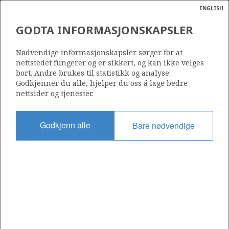
ENGLISH
Søk
N
P
MENY
GODTA INFORMASJONSKAPSLER
Ordlist
Energik
6608/10-17 S VERDANDE
Nødvendige informasjonskapsler sørger for at
nettstedet fungerer og er sikkert, og kan ikke velges
bort. Andre brukes til statistikk og analyse.
Godkjenner du alle, hjelper du oss å lage bedre
nettsider og tjenester.
Funnår
2017
Godkjenn alle
Bare nødvendige
Område
NORSKEHAVET
Status
PRODUSERENDE
Avtalebasert område
VERDANDE UNIT
Operatør: