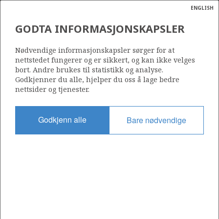
ENGLISH
Søk
N
P
MENY
GODTA INFORMASJONSKAPSLER
Ordlist
Energik
YTTERGRYTA
Nødvendige informasjonskapsler sørger for at
nettstedet fungerer og er sikkert, og kan ikke velges
bort. Andre brukes til statistikk og analyse.
Godkjenner du alle, hjelper du oss å lage bedre
nettsider og tjenester.
Funnår
2007
Godkjenn alle
Bare nødvendige
Funnbrønn
6507/11-8
Status
STENGT NED
Operatør:
Equinor Energy AS