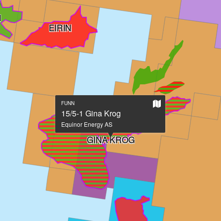
H
EIRIN
Vis
FUNN
på
15/5-1 Gina Krog
stort
Equinor Energy AS
kart
GINA KROG