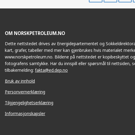
Facebook
Twitte
OM NORSKPETROLEUM.NO
Dette nettstedet drives av Energidepartementet og Sokkeldirektorat
kart, grafer, tabeller med mer kan gjenbrukes hvis materialet merke
www.norskpetroleum.no. Bildene på nettstedet er kopibeskyttet og
fotografens samtykke. Har du innspill eller spørsmål til nettsiden, se
tilbakemelding:
fakta@ed.dep.no
Bruk av innhold
Personvernerklæring
Tilgjengelighetserklæring
Informasjonskapsler