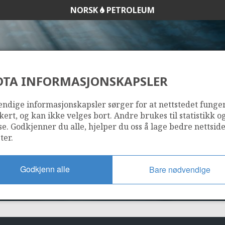
NORSK
PETROLEUM
DTA INFORMASJONSKAPSLER
15/5-1 GINA KRO
ndige informasjonskapsler sørger for at nettstedet funge
kert, og kan ikke velges bort. Andre brukes til statistikk o
se. Godkjenner du alle, hjelper du oss å lage bedre nettsid
ter.
Godkjenn alle
Bare nødvendige
GUDRUN