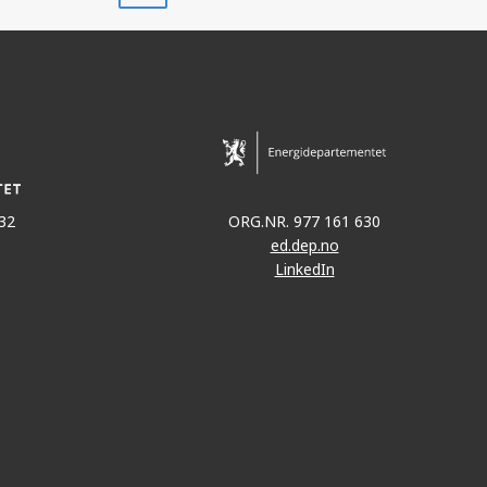
GUNGNE
32
ORG.NR. 977 161 630
ed.dep.no
LinkedIn
SIGYN