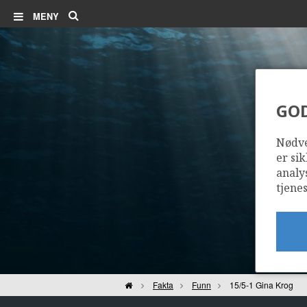
Søk
MENY
GO
Nødve
er sik
analy
tjenes
Hjem
Fakta
Funn
15/5-1 Gina Krog