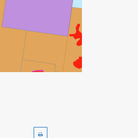
VOLVE
SLEIPNER ØST
Skriv
ut