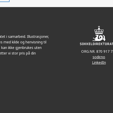
r
LinkedIn
e-
post
et i samarbeid. Illustrasjoner,
s med kilde og henvisning til
 kan ikke gjenbrukes uten
ORG.NR. 870 917 7
tter vi stor pris på din
sodir.no
LinkedIn