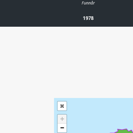
Funnår
1978
| ©
Leaflet
|
Kartverket
Inneholder data
under norsk lisens
for offentlige data
(
)
NLOD
tilgjengeliggjort av
Sokkeldirektoratet
+
−