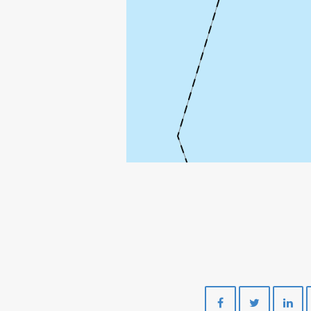
UTGARD
Del
Del
på
på