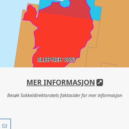
SLEIPNER VEST
MER INFORMASJON
Besøk Sokkeldirektoratets faktasider for mer informasjon
Del
Del
på
i