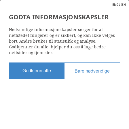
ENGLISH
Søk
N
P
MENY
GODTA INFORMASJONSKAPSLER
Ordlist
Energik
15/9-15 GUNGNE
Nødvendige informasjonskapsler sørger for at
nettstedet fungerer og er sikkert, og kan ikke velges
bort. Andre brukes til statistikk og analyse.
Godkjenner du alle, hjelper du oss å lage bedre
nettsider og tjenester.
Funnår
1982
Godkjenn alle
Bare nødvendige
Område
NORDSJØEN
Status
PRODUSERENDE
ST
VOLVE
Operatør:
Equinor Energy AS