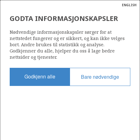
ENGLISH
Søk
N
P
MENY
GODTA INFORMASJONSKAPSLER
Ordlist
Energik
15/9-9 SLEIPNER ØST
Nødvendige informasjonskapsler sørger for at
nettstedet fungerer og er sikkert, og kan ikke velges
bort. Andre brukes til statistikk og analyse.
Godkjenner du alle, hjelper du oss å lage bedre
nettsider og tjenester.
Funnår
1981
Godkjenn alle
Bare nødvendige
Område
NORDSJØEN
Status
PRODUSERENDE
Avtalebasert område
SLEIPNER ØST UNIT
Operatør: