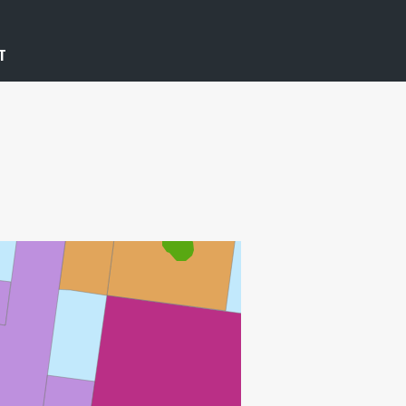
GRANE
T
SVALIN