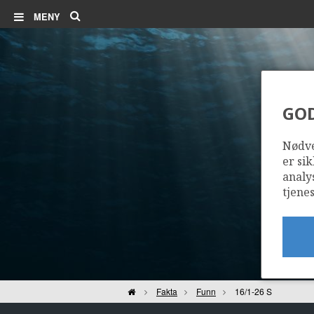
Søk
MENY
GO
Nødve
er sik
analy
tjenes
Hjem
Fakta
Funn
16/1-26 S