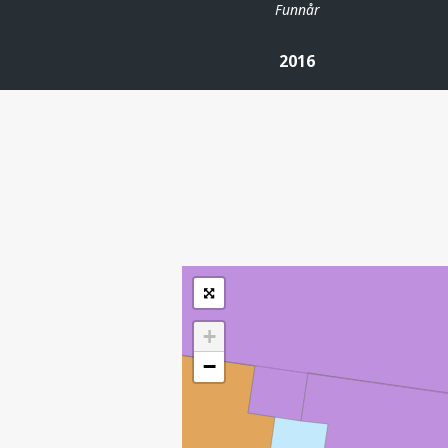
Funnår
2016
| ©
Leaflet
|
Kartverket
Inneholder data
under norsk lisens
for offentlige data
(
)
NLOD
tilgjengeliggjort av
Sokkeldirektoratet
+
−