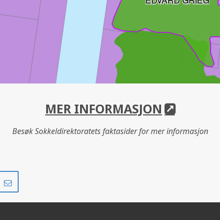
MER INFORMASJON
Besøk Sokkeldirektoratets faktasider for mer informasjon
Del
Del
på
i
r
LinkedIn
e-
SOLVEIG
post