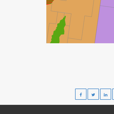
Del
Del
på
på
Facebook
Twitte