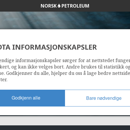
NORSK
PETROLEUM
DTA INFORMASJONSKAPSLER
16/1-26 S
ndige informasjonskapsler sørger for at nettstedet funge
kert, og kan ikke velges bort. Andre brukes til statistikk o
se. Godkjenner du alle, hjelper du oss å lage bedre nettsid
ter.
Godkjenn alle
Bare nødvendige