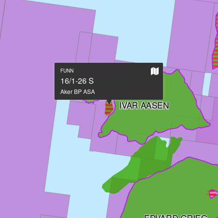
Vis
FUNN
på
16/1-26 S
stort
Aker BP ASA
kart
IVAR AASEN
EDVARD GRIEG