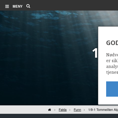
Søk
MENY
GO
1/9
Nødve
er sik
analy
tjenes
Hjem
Fakta
Funn
1/9-1 Tommeliten Al