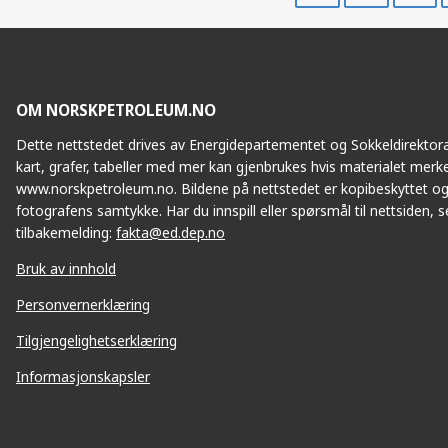
Facebook
Twitte
OM NORSKPETROLEUM.NO
Dette nettstedet drives av Energidepartementet og Sokkeldirektorat
kart, grafer, tabeller med mer kan gjenbrukes hvis materialet merke
www.norskpetroleum.no. Bildene på nettstedet er kopibeskyttet og
fotografens samtykke. Har du innspill eller spørsmål til nettsiden, se
tilbakemelding:
fakta@ed.dep.no
Bruk av innhold
Personvernerklæring
Tilgjengelighetserklæring
Informasjonskapsler