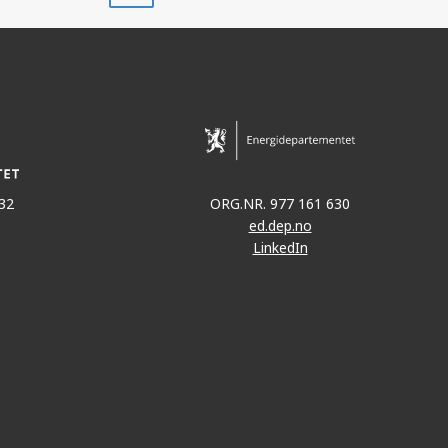
32
ORG.NR. 977 161 630
ed.dep.no
LinkedIn