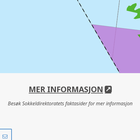
MER INFORMASJON
Besøk Sokkeldirektoratets faktasider for mer informasjon
Del
Del
på
i