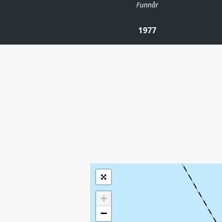
Funnår
1977
FLYNDRE
| ©
Leaflet
|
Kartverket
Inneholder data
under norsk lisens
for offentlige data
(
)
NLOD
tilgjengeliggjort av
Sokkeldirektoratet
+
−