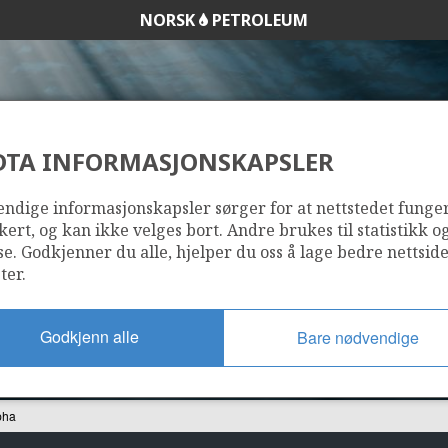
NORSK
PETROLEUM
DTA INFORMASJONSKAPSLER
-1 TOMMELITEN A
ndige informasjonskapsler sørger for at nettstedet funge
kert, og kan ikke velges bort. Andre brukes til statistikk o
se. Godkjenner du alle, hjelper du oss å lage bedre nettsid
ter.
Godkjenn alle
Bare nødvendige
pha