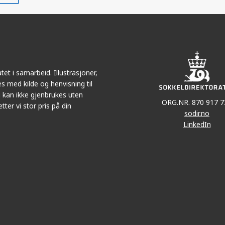
r
LinkedIn
e-
post
et i samarbeid. Illustrasjoner,
s med kilde og henvisning til
 kan ikke gjenbrukes uten
ORG.NR. 870 917 7
tter vi stor pris på din
sodir.no
LinkedIn