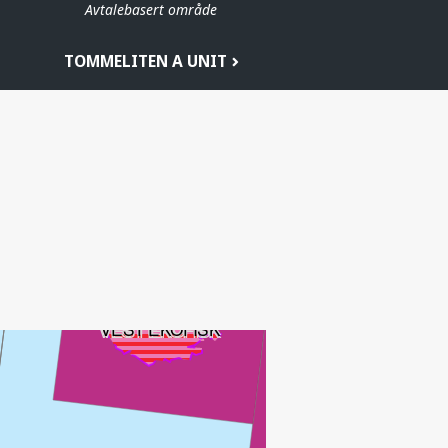
Avtalebasert område
TOMMELITEN A UNIT
BUSKJELL
VEST EKOFISK
EKOFISK