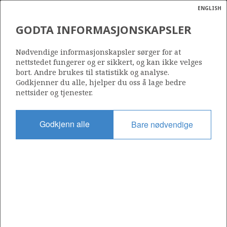
ENGLISH
Søk
N
P
MENY
GODTA INFORMASJONSKAPSLER
Ordlist
Energik
1/9-4 TOMMELITEN GAMMA
Nødvendige informasjonskapsler sørger for at
nettstedet fungerer og er sikkert, og kan ikke velges
bort. Andre brukes til statistikk og analyse.
Godkjenner du alle, hjelper du oss å lage bedre
nettsider og tjenester.
Funnår
1978
Godkjenn alle
Bare nødvendige
Område
NORDSJØEN
Status
STENGT NED
Avtalebasert område
TOMMELITEN UNIT
ALBUSKJELL
Operatør: