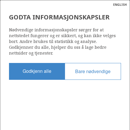
ENGLISH
Søk
N
P
MENY
GODTA INFORMASJONSKAPSLER
Ordlist
Energik
24/9-13 (RUMPETROLL)
Nødvendige informasjonskapsler sørger for at
nettstedet fungerer og er sikkert, og kan ikke velges
bort. Andre brukes til statistikk og analyse.
Godkjenner du alle, hjelper du oss å lage bedre
nettsider og tjenester.
Funnår
2019
Godkjenn alle
Bare nødvendige
Område
NORDSJØEN
Status
UTVINNING IKKE EVALUERT
Operatør:
Aker BP ASA