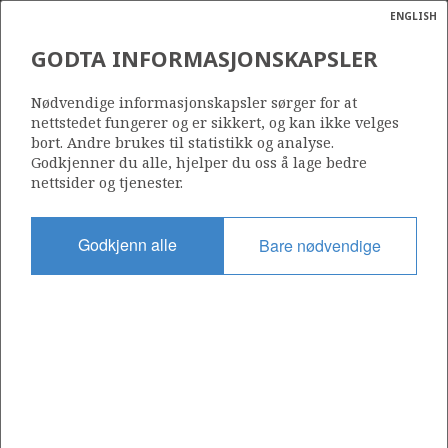
ENGLISH
Søk
N
P
BØYLA
MENY
GODTA INFORMASJONSKAPSLER
Ordlist
Energik
24/12-3 S
Nødvendige informasjonskapsler sørger for at
nettstedet fungerer og er sikkert, og kan ikke velges
bort. Andre brukes til statistikk og analyse.
Godkjenner du alle, hjelper du oss å lage bedre
nettsider og tjenester.
Funnår
1996
Godkjenn alle
Bare nødvendige
Område
NORDSJØEN
Status
UTVINNING LITE SANNSYNLIG
Operatør:
a
Aker BP ASA
sens
ata