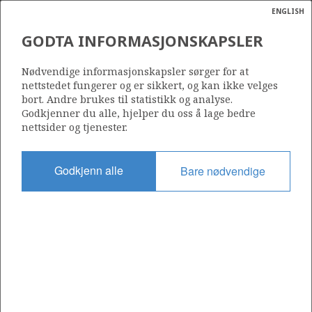
ENGLISH
Søk
N
P
MENY
GODTA INFORMASJONSKAPSLER
Ordlist
Energik
24/9-3
Nødvendige informasjonskapsler sørger for at
nettstedet fungerer og er sikkert, og kan ikke velges
bort. Andre brukes til statistikk og analyse.
Godkjenner du alle, hjelper du oss å lage bedre
nettsider og tjenester.
Funnår
1981
Godkjenn alle
Bare nødvendige
Område
NORDSJØEN
Status
UTVINNING LITE SANNSYNLIG
Operatør:
a
Aker BP ASA
sens
ata