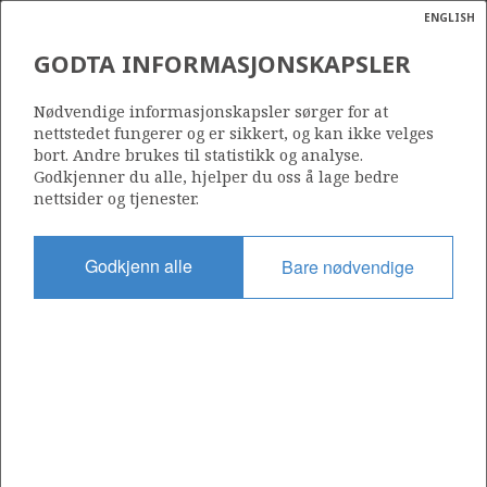
ENGLISH
Søk
N
P
MENY
GODTA INFORMASJONSKAPSLER
Ordlist
Energik
2/5-1 TOR
Nødvendige informasjonskapsler sørger for at
nettstedet fungerer og er sikkert, og kan ikke velges
bort. Andre brukes til statistikk og analyse.
Godkjenner du alle, hjelper du oss å lage bedre
nettsider og tjenester.
Funnår
1970
Godkjenn alle
Bare nødvendige
Område
NORDSJØEN
Status
PRODUSERENDE
Avtalebasert område
TOR UNIT
Operatør: