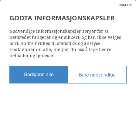
ENGLISH
Søk
N
P
MENY
GODTA INFORMASJONSKAPSLER
Ordlist
Energik
2/5-7
Nødvendige informasjonskapsler sørger for at
nettstedet fungerer og er sikkert, og kan ikke velges
bort. Andre brukes til statistikk og analyse.
Godkjenner du alle, hjelper du oss å lage bedre
nettsider og tjenester.
Funnår
1984
Godkjenn alle
Bare nødvendige
Område
NORDSJØEN
Status
UTVINNING LITE SANNSYNLIG
Operatør:
a
Aker BP ASA
sens
ata