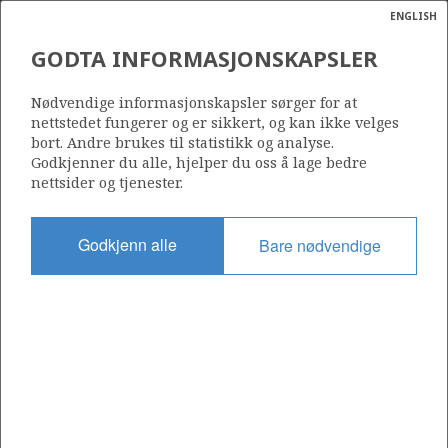
ENGLISH
Søk
N
P
MENY
GODTA INFORMASJONSKAPSLER
Ordlist
Energik
25/5-3 SKIRNE
Nødvendige informasjonskapsler sørger for at
nettstedet fungerer og er sikkert, og kan ikke velges
bort. Andre brukes til statistikk og analyse.
Godkjenner du alle, hjelper du oss å lage bedre
nettsider og tjenester.
HUGIN SATELLITTER
Funnår
1990
Godkjenn alle
Bare nødvendige
Område
NORDSJØEN
FRØY
Status
STENGT NED
Inkludert i felt:
a
SKIRNE
sens
ata