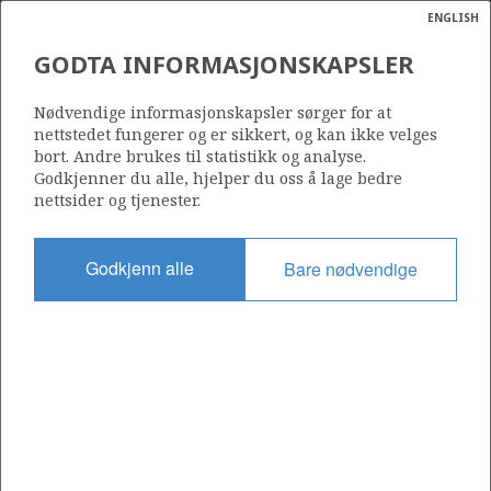
ENGLISH
Søk
N
P
MENY
GODTA INFORMASJONSKAPSLER
Ordlist
Energik
25/8-14 S
Nødvendige informasjonskapsler sørger for at
nettstedet fungerer og er sikkert, og kan ikke velges
bort. Andre brukes til statistikk og analyse.
Godkjenner du alle, hjelper du oss å lage bedre
nettsider og tjenester.
Funnår
2003
Godkjenn alle
Bare nødvendige
Område
NORDSJØEN
Status
PRODUSERENDE
Avtalebasert område
JOTUN
RINGHORNE ØST UNIT
Operatør: