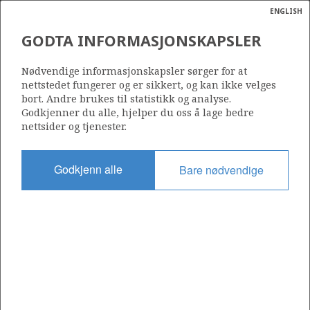
ENGLISH
Søk
N
P
MENY
GODTA INFORMASJONSKAPSLER
Ordlist
Energik
25/8-C-20
Nødvendige informasjonskapsler sørger for at
nettstedet fungerer og er sikkert, og kan ikke velges
bort. Andre brukes til statistikk og analyse.
Godkjenner du alle, hjelper du oss å lage bedre
nettsider og tjenester.
Funnår
2003
Godkjenn alle
Bare nødvendige
Område
NORDSJØEN
Status
INCLUDED IN OTHER DISCOVERY
Operatør:
Vår Energi ASA