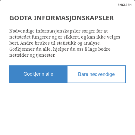
ENGLISH
Søk
N
P
MENY
GODTA INFORMASJONSKAPSLER
Ordlist
Energik
29/6 ISLAY
Nødvendige informasjonskapsler sørger for at
nettstedet fungerer og er sikkert, og kan ikke velges
bort. Andre brukes til statistikk og analyse.
Godkjenner du alle, hjelper du oss å lage bedre
nettsider og tjenester.
Funnår
2008
Godkjenn alle
Bare nødvendige
Område
NORDSJØEN
Status
PRODUSERENDE
Avtalebasert område
ISLAY UNIT
Inkludert i felt: