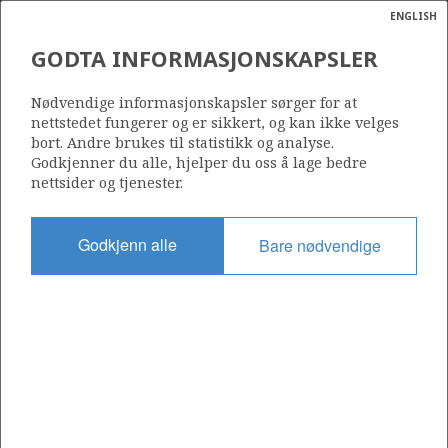
ENGLISH
Søk
N
P
MENY
GODTA INFORMASJONSKAPSLER
Ordlist
Energik
30/9-10 OSEBERG SØR
Nødvendige informasjonskapsler sørger for at
nettstedet fungerer og er sikkert, og kan ikke velges
bort. Andre brukes til statistikk og analyse.
Godkjenner du alle, hjelper du oss å lage bedre
nettsider og tjenester.
Funnår
1990
Godkjenn alle
Bare nødvendige
Område
NORDSJØEN
Status
INCLUDED IN OTHER DISCOVERY
Avtalebasert område
OSEBERG
OSEBERG AREA UNIT
Operatør: