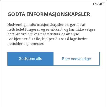
ENGLISH
Søk
N
P
MENY
GODTA INFORMASJONSKAPSLER
Ordlist
Energik
OSEBERG AREA UNIT
Nødvendige informasjonskapsler sørger for at
nettstedet fungerer og er sikkert, og kan ikke velges
bort. Andre brukes til statistikk og analyse.
Godkjenner du alle, hjelper du oss å lage bedre
nettsider og tjenester.
Godkjent dato
14.09.2004
Godkjenn alle
Bare nødvendige
Gyldig fra
16.06.2004
KNARR
Operatør:
Equinor Energy AS