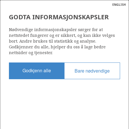
ENGLISH
Søk
N
P
MENY
GODTA INFORMASJONSKAPSLER
Ordlist
Energik
30/9-13 S OSEBERG SØR
Nødvendige informasjonskapsler sørger for at
nettstedet fungerer og er sikkert, og kan ikke velges
bort. Andre brukes til statistikk og analyse.
Godkjenner du alle, hjelper du oss å lage bedre
nettsider og tjenester.
Funnår
1991
Godkjenn alle
Bare nødvendige
Område
NORDSJØEN
Status
OSEBERG
INCLUDED IN OTHER DISCOVERY
Avtalebasert område
OSEBERG AREA UNIT
Operatør:
TUNE